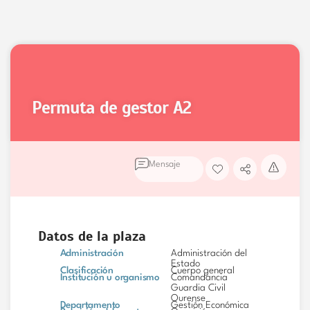
permuta de gestor
A2
Mensaje
Datos de la plaza
Administración
Administración del
Estado
Clasificación
Cuerpo general
Institución u organismo
Comandancia
Guardia Civil
Ourense
Departamento
Gestión Económica