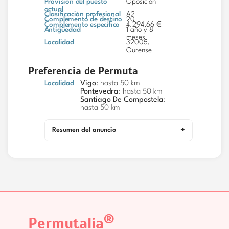
Provisión del puesto
Oposición
actual
Clasificación profesional
A2
Complemento de destino
20
Complemento específico
4.294,66 €
Antigüedad
1 año y 8
meses
Localidad
32005,
Ourense
Preferencia de Permuta
Localidad
Vigo
: hasta 50 km
Pontevedra
: hasta 50 km
Santiago De Compostela
:
hasta 50 km
Resumen del anuncio
®
Permutalia