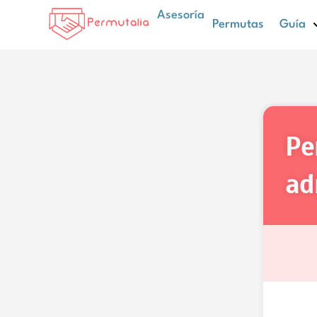
Asesoría
Permutas
Guía
permuta de auxiliar
ad