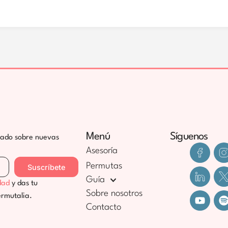
Menú
Síguenos
zado sobre nuevas
Asesoría
Permutas
Suscríbete
Guía
dad
y das tu
Sobre nosotros
ermutalia.
Contacto