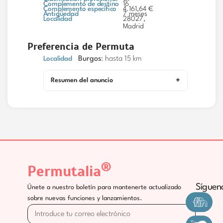
Complemento de destino
16
Complemento específico
4.161,64 €
Antigüedad
7 meses
Localidad
28027,
Madrid
Preferencia de Permuta
Localidad
Burgos
: hasta 15 km
Resumen del anuncio
®
Permutalia
Síguen
Únete a nuestro boletín para mantenerte actualizado
sobre nuevas funciones y lanzamientos.