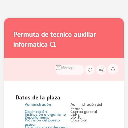
permuta de tecnico auxiliar
informatica
C1
Mensaje
Datos de la plaza
Administración
Administración del
Estado
Clasificación
Cuerpo general
Institución u organismo
SEPE
Departamento
SGTIC
Provisión del puesto
Oposicion
actual
Clasificación profesional
C1