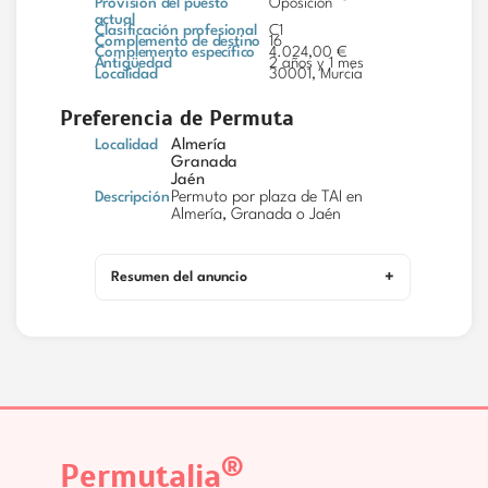
Provisión del puesto
Oposición
actual
Clasificación profesional
C1
Complemento de destino
16
Complemento específico
4.024,00 €
Antigüedad
2 años y 1 mes
Localidad
30001, Murcia
Preferencia de Permuta
Localidad
Almería
Granada
Jaén
Descripción
Permuto por plaza de TAI en
Almería, Granada o Jaén
Resumen del anuncio
®
Permutalia