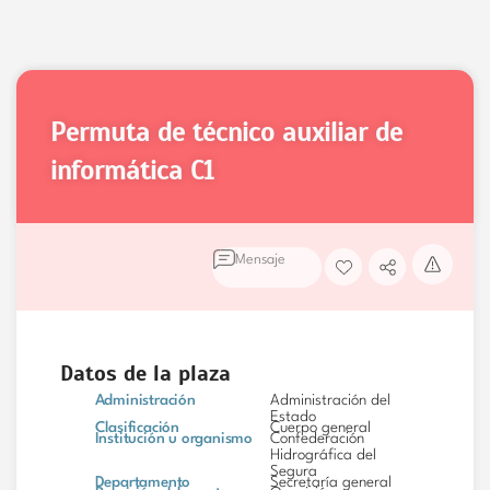
permuta de técnico auxiliar de
informática
C1
Mensaje
Datos de la plaza
Administración
Administración del
Estado
Clasificación
Cuerpo general
Institución u organismo
Confederación
Hidrográfica del
Segura
Departamento
Secretaría general