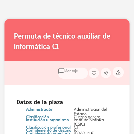
permuta de técnico auxiliar de
informática
C1
Mensaje
Datos de la plaza
Administración
Administración del
Estado
Clasificación
Cuerpo general
Institución u organismo
Instituto Biofisika
(CSIC)
Clasificación profesional
C1
Complemento de destino
16
Complemento específico
4.060,14 €