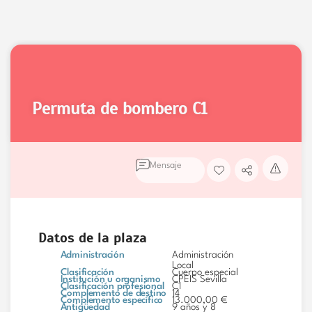
permuta de bombero
C1
Mensaje
Datos de la plaza
Administración
Administración
Local
Clasificación
Cuerpo especial
Institución u organismo
CPEIS Sevilla
Clasificación profesional
C1
Complemento de destino
14
Complemento específico
13.000,00 €
Antigüedad
9 años y 8