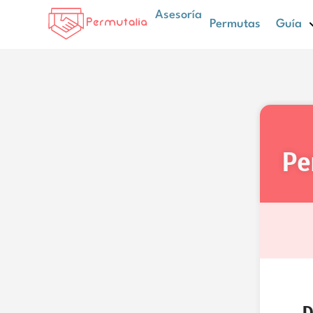
Asesoría
Permutas
Guía
p
D