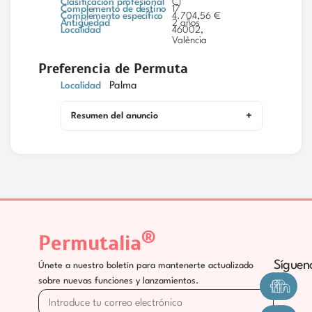
Clasificación profesional
C1
Complemento de destino
17
Complemento específico
4.704,56 €
Antigüedad
2 años
Localidad
46002,
València
Preferencia de Permuta
Localidad
Palma
Resumen del anuncio
®
Permutalia
Síguen
Únete a nuestro boletín para mantenerte actualizado
sobre nuevas funciones y lanzamientos.