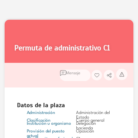
permuta de administrativo
C1
Mensaje
Datos de la plaza
Administración
Administración del
Estado
Clasificación
Cuerpo general
Institución u organismo
Delegación
hacienda
Provisión del puesto
Oposición
actual