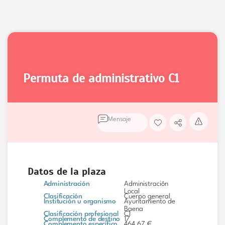
permuta de administrativo
C1
Mensaje
Datos de la plaza
Administración
Administración
Local
Clasificación
Cuerpo general
Institución u organismo
Ayuntamiento de
Baena
Clasificación profesional
C1
Complemento de destino
17
Complemento específico
464,67 €