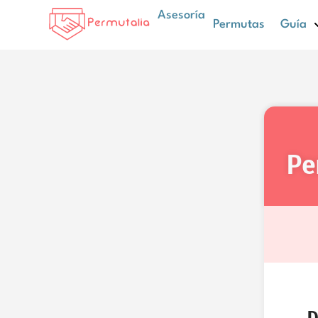
Asesoría
Permutas
Guía
p
D