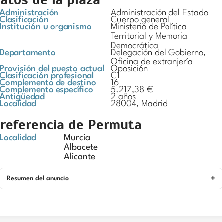
Administración
Administración del Estado
Clasificación
Cuerpo general
Institución u organismo
Ministerio de Política
Territorial y Memoria
Democrática
Departamento
Delegación del Gobierno,
Oficina de extranjería
Provisión del puesto actual
Oposición
Clasificación profesional
C1
Complemento de destino
16
Complemento específico
5.217,38 €
Antigüedad
2 años
Localidad
28004, Madrid
referencia de Permuta
Localidad
Murcia
Albacete
Alicante
Resumen del anuncio