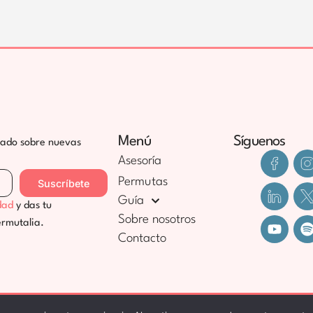
Menú
Síguenos
zado sobre nuevas
Asesoría
Permutas
Suscríbete
Guía
dad
y das tu
Sobre nosotros
ermutalia.
Contacto