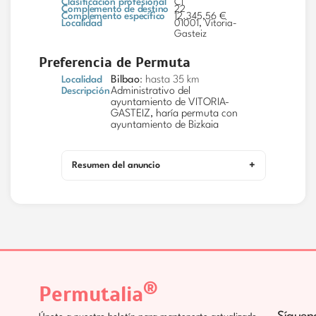
Clasificación profesional
C1
Complemento de destino
22
Complemento específico
12.345,56 €
Localidad
01001, Vitoria-
Gasteiz
Preferencia de Permuta
Localidad
Bilbao
: hasta 35 km
Descripción
Administrativo del
ayuntamiento de VITORIA-
GASTEIZ, haría permuta con
ayuntamiento de Bizkaia
Resumen del anuncio
®
Permutalia