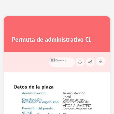
permuta de administrativo
C1
Mensaje
Datos de la plaza
Administración
Administración
Local
Clasificación
Cuerpo general
Institución u organismo
Ayuntamiento de
VITORIA-GASTEIZ
Provisión del puesto
Concurso-oposicion
actual