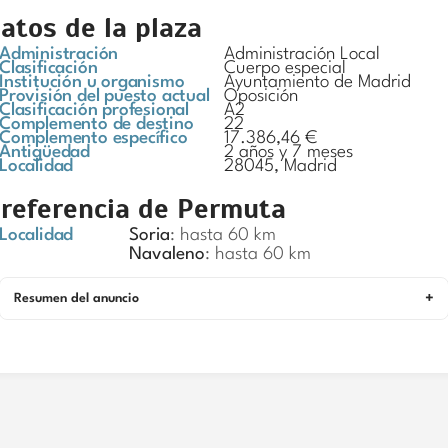
atos de la plaza
Administración
Administración Local
Clasificación
Cuerpo especial
Institución u organismo
Ayuntamiento de Madrid
Provisión del puesto actual
Oposición
Clasificación profesional
A2
Complemento de destino
22
Complemento específico
17.386,46 €
Antigüedad
2 años y 7 meses
Localidad
28045, Madrid
referencia de Permuta
Localidad
Soria
: hasta 60 km
Navaleno
: hasta 60 km
Resumen del anuncio