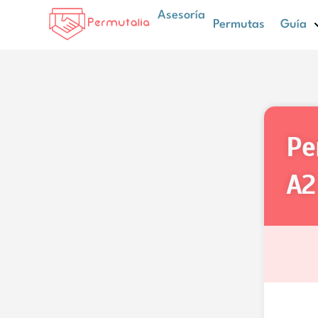
Asesoría
Permutas
Guía
p
A2