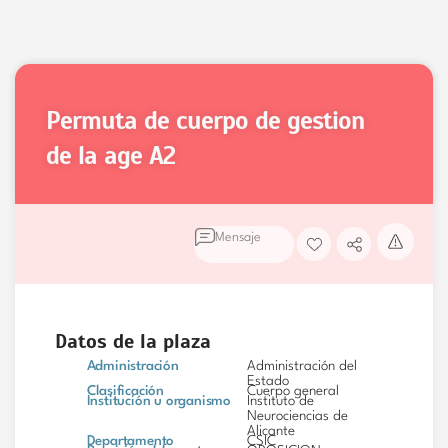
permuta de cuerpo de gestion
de la age
A2
Mensaje
Datos de la plaza
Administración
Administración del
Estado
Clasificación
Cuerpo general
Institución u organismo
Instituto de
Neurociencias de
Alicante
Departamento
CSIC