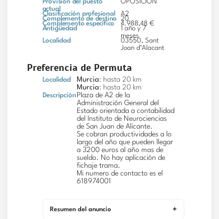
Provisión del puesto
OPOSICION
actual
Clasificación profesional
A2
Complemento de destino
20
Complemento específico
4.988,48 €
Antigüedad
1 año y 7
meses
Localidad
03550, Sant
Joan d’Alacant
Preferencia de Permuta
Localidad
Murcia
: hasta 20 km
Murcia
: hasta 20 km
Descripción
Plaza de A2 de la
Administración General del
Estado orientada a contabilidad
del Instituto de Neurociencias
de San Juan de Alicante.
Se cobran productividades a lo
largo del año que pueden llegar
a 3200 euros al año mas de
sueldo. No hay aplicación de
fichaje trama.
Mi numero de contacto es el
618974001
Resumen del anuncio