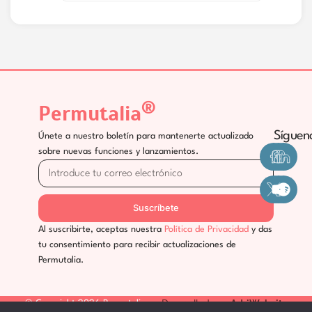
®
Permutalia
Síguen
Únete a nuestro boletín para mantenerte actualizado
sobre nuevas funciones y lanzamientos.
Suscríbete
Al suscribirte, aceptas nuestra
Política de Privacidad
y das
tu consentimiento para recibir actualizaciones de
Permutalia.
AdriWebsites
Desarrollado por
© Copyright 2026 Permutalia
Política de Privacidad
Condiciones Generales
Política de Cookies