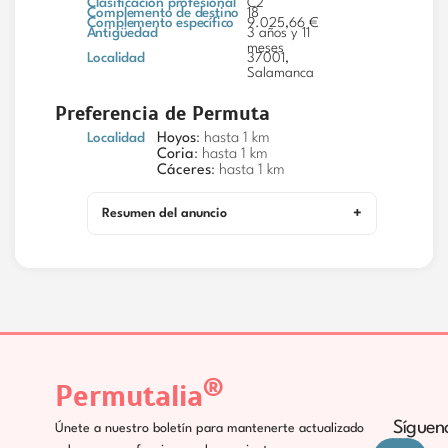
Clasificación profesional
C2
Complemento de destino
18
Complemento específico
9.025,66 €
Antigüedad
3 años y 11
meses
Localidad
37001,
Salamanca
Preferencia de Permuta
Localidad
Hoyos
: hasta 1 km
Coria
: hasta 1 km
Cáceres
: hasta 1 km
Resumen del anuncio
®
Permutalia
Síguen
Únete a nuestro boletín para mantenerte actualizado