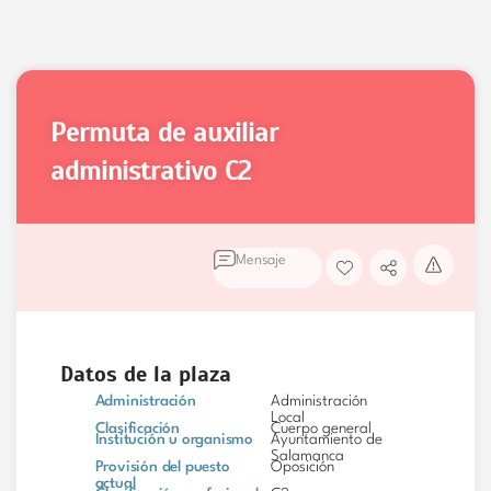
permuta de auxiliar
administrativo
C2
Mensaje
Datos de la plaza
Administración
Administración
Local
Clasificación
Cuerpo general
Institución u organismo
Ayuntamiento de
Salamanca
Provisión del puesto
Oposición
actual