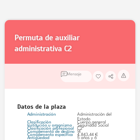
permuta de auxiliar
administrativa
C2
Mensaje
Datos de la plaza
Administración
Administración del
Estado
Clasificación
Cuerpo general
Institución u organismo
Seguridad Social
Clasificación profesional
C2
Complemento de destino
14
Complemento específico
4.843,44 €
Antigüedad
5 años y 6