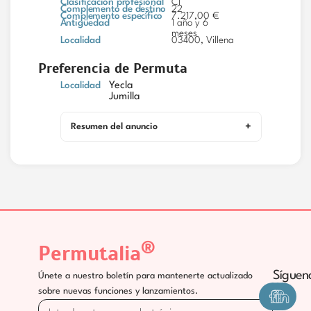
Clasificación profesional
C1
Complemento de destino
22
Complemento específico
7.217,00 €
Antigüedad
1 año y 6
meses
Localidad
03400, Villena
Preferencia de Permuta
Localidad
Yecla
Jumilla
Resumen del anuncio
®
Permutalia
Síguen
Únete a nuestro boletín para mantenerte actualizado
sobre nuevas funciones y lanzamientos.