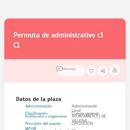
permuta de administrativo c1
C1
Mensaje
Datos de la plaza
Administración
Administración
Local
Clasificación
Cuerpo general
Institución u organismo
AYUNTAMIENTO DE
VILLENA
Provisión del puesto
OPOSICIÓN
actual