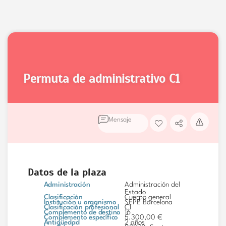
permuta de administrativo
C1
Mensaje
Datos de la plaza
Administración
Administración del
Estado
Clasificación
Cuerpo general
Institución u organismo
SEPE Barcelona
Clasificación profesional
C1
Complemento de destino
16
Complemento específico
5.300,00 €
Antigüedad
2 años