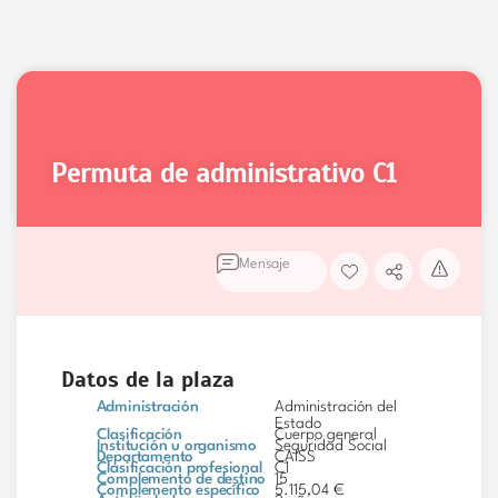
permuta de administrativo
C1
Mensaje
Datos de la plaza
Administración
Administración del
Estado
Clasificación
Cuerpo general
Institución u organismo
Seguridad Social
Departamento
CAISS
Clasificación profesional
C1
Complemento de destino
15
Complemento específico
5.115,04 €