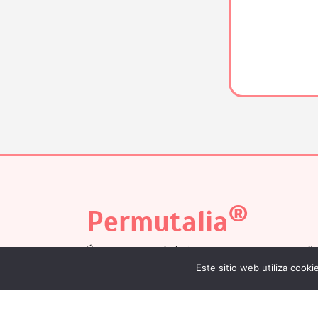
®
Permutalia
Únete a nuestro boletín para mantenerte actuali
Este sitio web utiliza cook
funciones y lanzamientos.
Al suscribirte, aceptas nuestra
Política de Privaci