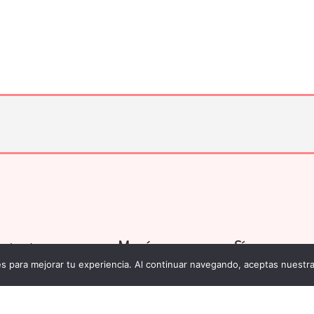
Menú
Síguenos
zado sobre nuevas
ies para mejorar tu experiencia. Al continuar navegando, aceptas nuestra
Asesoría
Permutas
Suscríbete
Guía
dad
y das tu